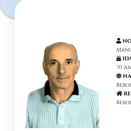
NO
Manu
ID
70 A
NA
Rebo
RE
Rebo