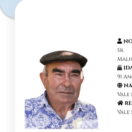
NO
Sr.
Malh
ID
91 A
NA
Vale
RE
Vale