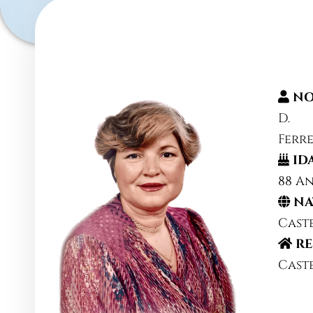
NO
D. 
Ferr
ID
88 A
NA
Cast
RE
Cast