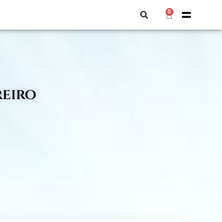
0
reiro