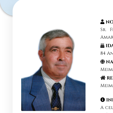
NO
Sr. 
Amar
ID
84 A
NA
Mei
RE
Mei
IN
A ce