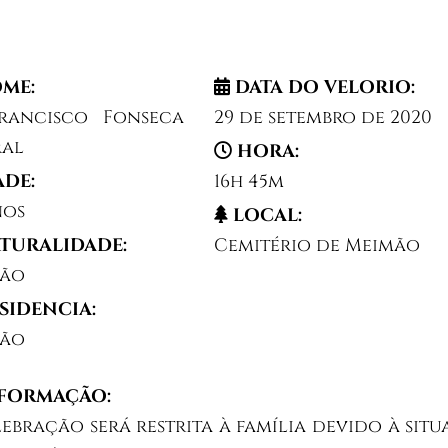
ME:
DATA DO VELORIO:
Francisco Fonseca
29 de setembro de 2020
al
HORA:
ADE:
16h 45m
nos
LOCAL:
TURALIDADE:
Cemitério de Meimão
mão
SIDENCIA:
mão
FORMAÇÃO:
lebração será restrita à família devido à sit