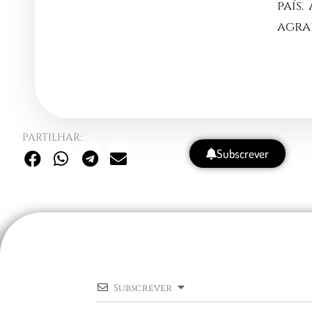
país
agra
PARTILHAR:
Subscrever
Subscrever