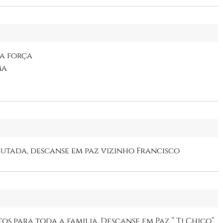
ta força
ma
lutada, descanse em paz vizinho Francisco
os para toda a familia..Descanse em Paz ” Ti Chico”