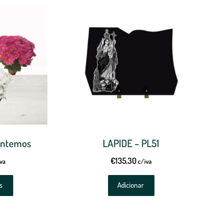
ântemos
LAPIDE – PL51
€
135.30
va
c/iva
s
Adicionar