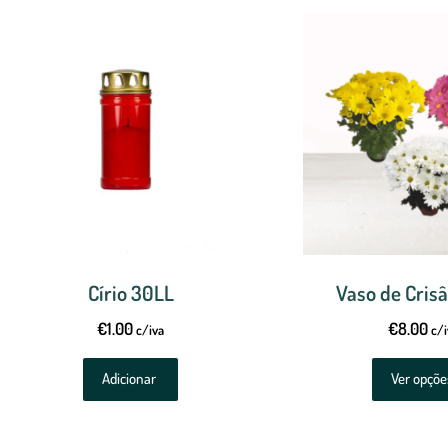
Círio 30LL
Vaso de Cris
€
1.00
€
8.00
c/iva
c/i
Adicionar
Ver opçõe