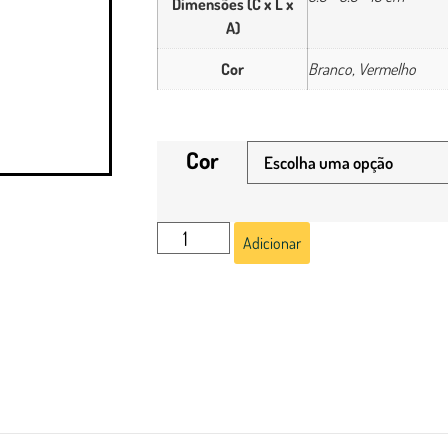
Dimensões (C x L x
A)
Cor
Branco, Vermelho
Cor
Adicionar