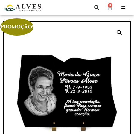
0
Promoção!