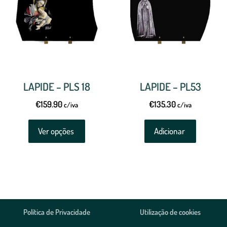
LAPIDE – PLS 18
LAPIDE – PL53
€
159.90
€
135.30
c/iva
c/iva
Ver opções
Adicionar
Política de Privacidade
Utilização de cookies