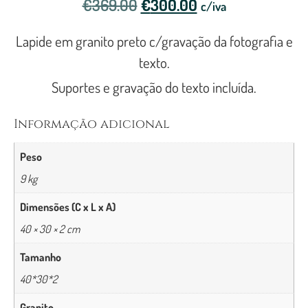
€
369.00
€
300.00
c/iva
Lapide em granito preto c/gravação da fotografia e
texto.
Suportes e gravação do texto incluída.
Informação adicional
Peso
9 kg
Dimensões (C x L x A)
40 × 30 × 2 cm
Tamanho
40*30*2
Granito