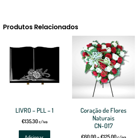
Produtos Relacionados
LIVRO – PLL – 1
Coração de Flores
Naturais
€
135.30
c/iva
CN-017
€
60.00
–
€
125.00
Adicionar
c/iva