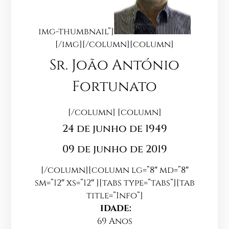
img-thumbnail”]
[/img][/column][column]
Sr. João António
Fortunato
[/column] [column]
24 de junho de 1949
09 de junho de 2019
[/column][column lg=”8″ md=”8″
sm=”12″ xs=”12″ ][tabs type=”tabs”][tab
title=”Info”]
IDADE:
69 Anos