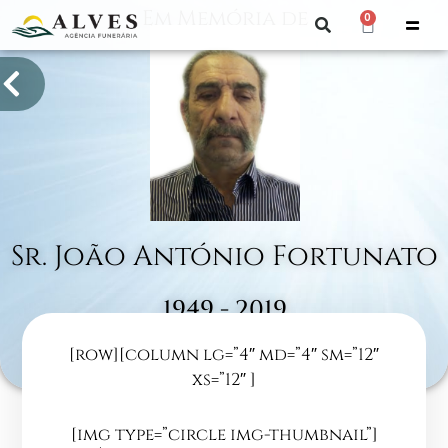
Em Memória de
0
Sr. João António Fortunato
1949 - 2019
[row][column lg=”4″ md=”4″ sm=”12″
Lajeosa
xs=”12″ ]
[img type=”circle img-thumbnail”]