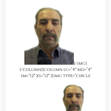
[/img]
[/column][column lg=”4″ md=”4″
sm=”12″ xs=”12″ ][img type=”circle