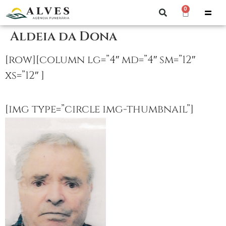
0
Aldeia da Dona
[row][column lg=”4″ md=”4″ sm=”12″
xs=”12″ ]
[img type=”circle img-thumbnail”]