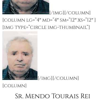
[/img][/column]
[column lg=”4″ md=”4″ sm=”12″ xs=”12″ ]
[img type=”circle img-thumbnail”]
[/img][/column]
[column]
Sr. Mendo Tourais Rei