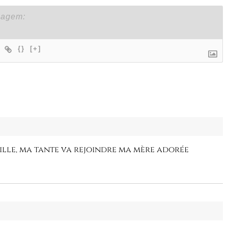
{}
[+]
lle, ma tante va rejoindre ma mère adorée