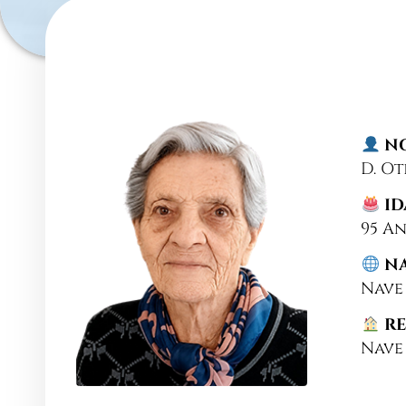
NO
D. Ot
ID
95 A
NA
Nave
RE
Nave