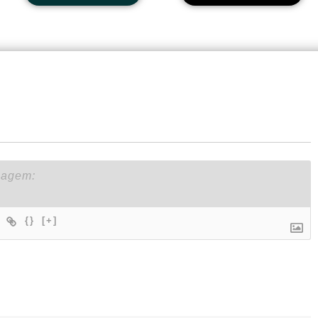
{}
[+]