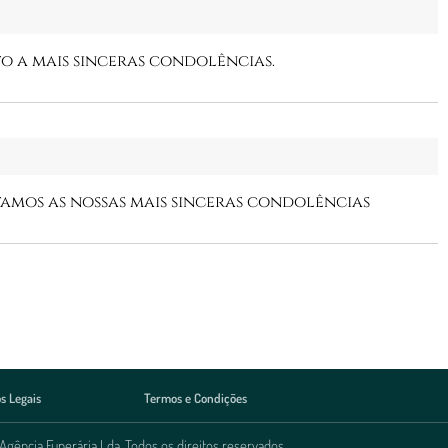
o a mais sinceras condolências.
tamos as nossas mais sinceras condolências
s Legais
Termos e Condições
Agência Funerária Lda. Todos os direitos reservados