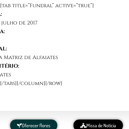
][tab title=”Funeral” active=”true”]
:
 julho de 2017
A:
L:
a Matriz de Alfaiates
TÉRIO:
ates
][/tabs][/column][/row]
Oferecer flores
Missa de Notícia