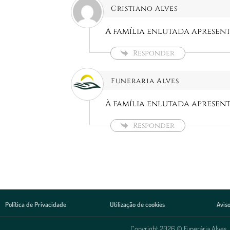
Cristiano Alves
A família enlutada apresent
Responder
Funeraria Alves
À família enlutada apresen
Responder
Política de Privacidade
Utilização de cookies
Aviso
Copyright 2026 © Funerária Alves, 