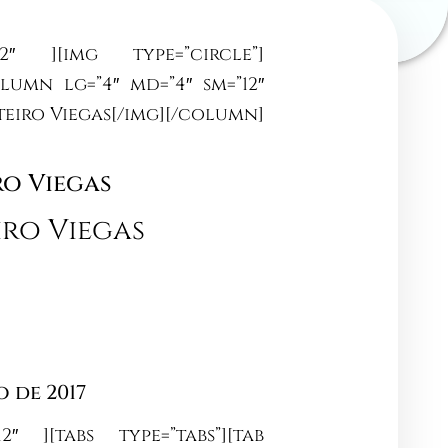
″ ][img type=”circle”]
lumn lg=”4″ md=”4″ sm=”12″
[/img][/column]
ro Viegas
iro Viegas
o de 2017
″ ][tabs type=”tabs”][tab