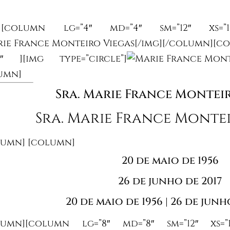
][column lg=”4″ md=”4″ sm=”12″ xs=”12
[/img][/column][co
12″ ][img type=”circle”]
umn]
Sra. Marie France Montei
Sra. Marie France Monte
lumn] [column]
20 de maio de 1956
26 de junho de 2017
20 de maio de 1956 | 26 de junh
lumn][column lg=”8″ md=”8″ sm=”12″ xs=”12