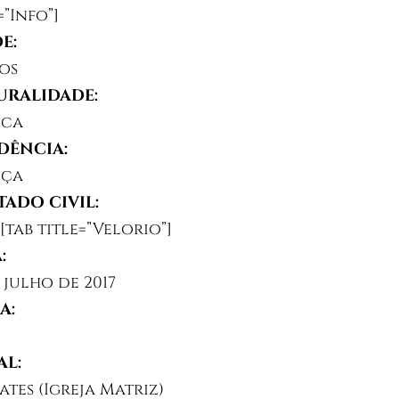
=”Info”]
E:
nos
RALIDADE:
nca
DÊNCIA:
nça
TADO CIVIL:
][tab title=”Velorio”]
:
 julho de 2017
A:
L:
ates (Igreja Matriz)