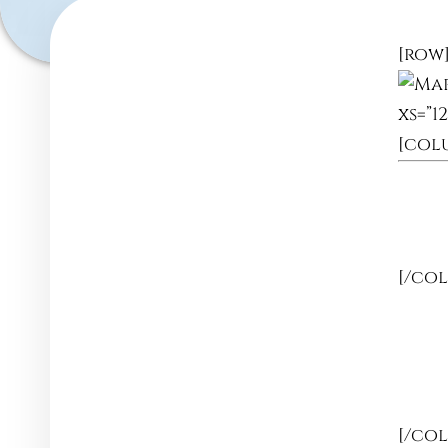
[row
xs=”
[col
[/co
[/co