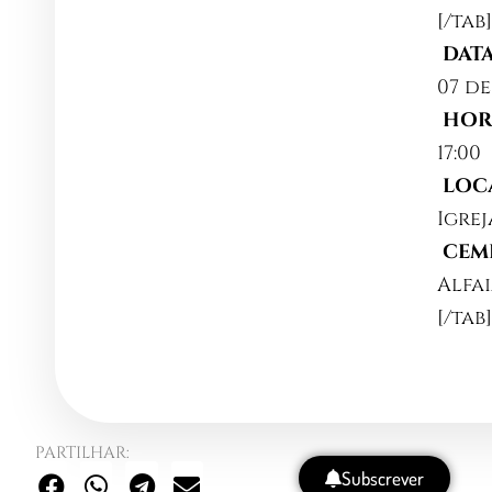
[/tab
DATA
07 de
HOR
17:00
LOCA
Igrej
CEMI
Alfai
[/tab
PARTILHAR:
Subscrever