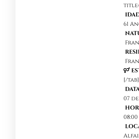
title
IDAD
61 A
NATU
Fra
RESI
Fra
ES
[/tab
DATA
07 de
HOR
08:00
LOCA
Alfai