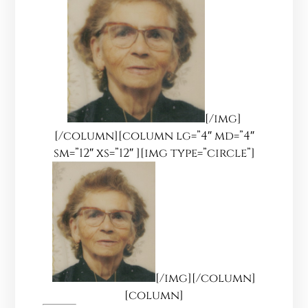
[/img]
[/column][column lg=”4″ md=”4″
sm=”12″ xs=”12″ ][img type=”circle”]
[/img][/column]
[column]