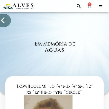
0
Em Memória de
Águas
[row][column lg=”4″ md=”4″ sm=”12″
xs=”12″ ][img type=”circle”]