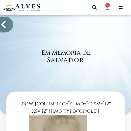
0
Em Memória de
Salvador
[row][column lg=”4″ md=”4″ sm=”12″
xs=”12″ ][img type=”circle”]