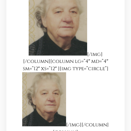
[/img]
[/column][column lg=”4″ md=”4″
sm=”12″ xs=”12″ ][img type=”circle”]
[/img][/column]