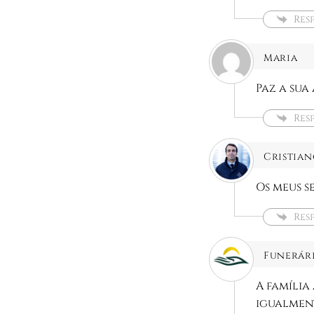
Res
Maria
Paz a sua
Res
Cristian
Os meus s
Res
Funerári
A família
igualment