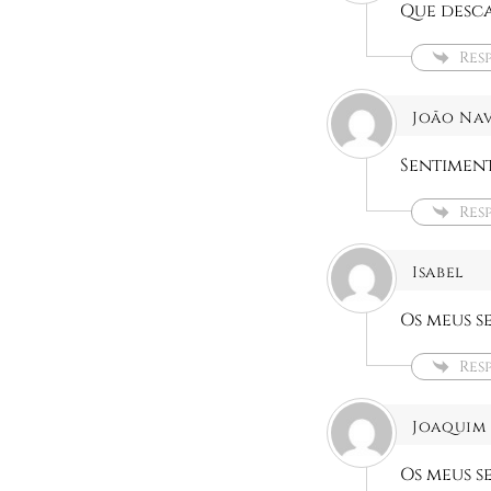
Que desca
Res
João Nav
Sentiment
Res
Isabel
Os meus s
Res
Joaquim
Os meus s