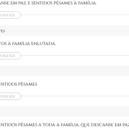
nse em paz e sentidos pêsames à família.
ponder
es
os à família enlutada.
ponder
entidos pêsames
ponder
entidos pêsames a toda a família, que descanse em pa