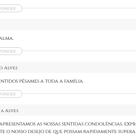
ponder
 alma.
ponder
o Alves
entidos pêsames a toda a família.
ponder
a Alves
 apresentamos as nossas sentidas condolências, exp
e o nosso desejo de que possam rapidamente super