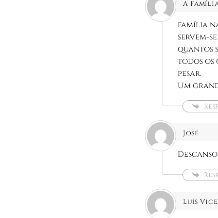
A Famíli
família n
servem-se
quantos s
todos os 
pesar.
Um grand
Res
José
Descanso 
Res
Luís Vice