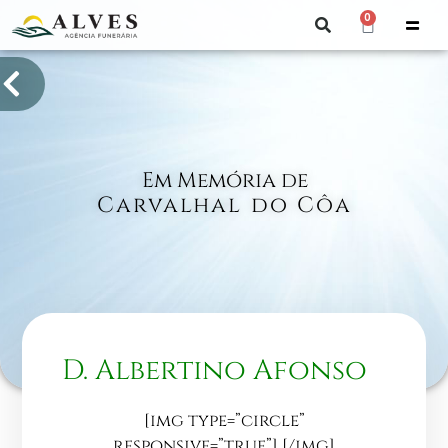
0
Em Memória de
Carvalhal do Côa
D. Albertino Afonso
[img type=”circle”
responsive=”true”]
[/img]