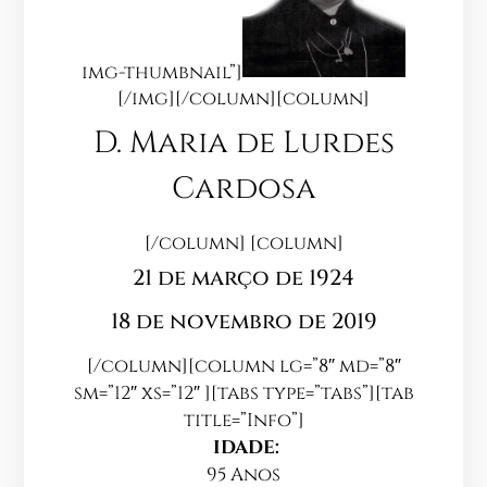
img-thumbnail”]
[/img][/column][column]
D. Maria de Lurdes
Cardosa
[/column] [column]
21 de março de 1924
18 de novembro de 2019
[/column][column lg=”8″ md=”8″
sm=”12″ xs=”12″ ][tabs type=”tabs”][tab
title=”Info”]
IDADE:
95 Anos