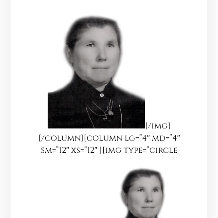
[/img]
[/column][column lg=”4″ md=”4″
sm=”12″ xs=”12″ ][img type=”circle