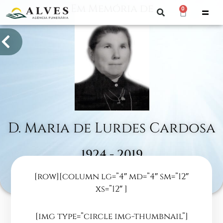
Em Memória de
0
D. Maria de Lurdes Cardosa
1924 - 2019
[row][column lg=”4″ md=”4″ sm=”12″
Vale das Éguas
xs=”12″ ]
[img type=”circle img-thumbnail”]