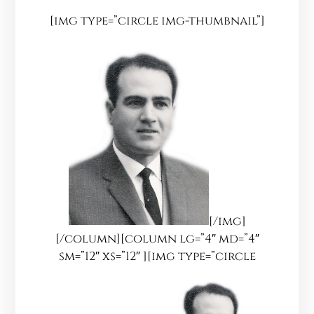
[img type=”circle img-thumbnail”]
[/img]
[/column][column lg=”4″ md=”4″
sm=”12″ xs=”12″ ][img type=”circle