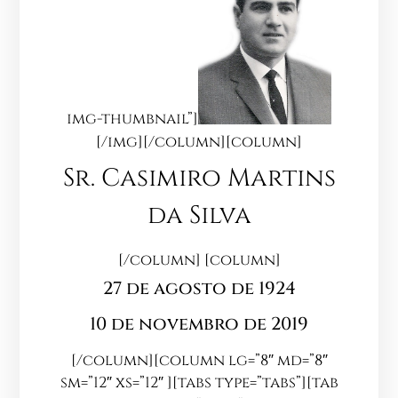
img-thumbnail”]
[/img][/column][column]
Sr. Casimiro Martins
da Silva
[/column] [column]
27 de agosto de 1924
10 de novembro de 2019
[/column][column lg=”8″ md=”8″
sm=”12″ xs=”12″ ][tabs type=”tabs”][tab