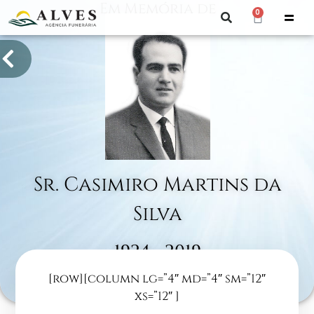
Em Memória de
0
Sr. Casimiro Martins da
Silva
1924 - 2019
[row][column lg=”4″ md=”4″ sm=”12″
Vale de Espinho
xs=”12″ ]