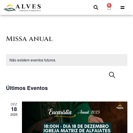
0
Missa anual
Não existem eventos futuros.
Naveg
N
Pesquisar
Summ
de
d
Últimos Eventos
pesquis
e
vi
visuali
DEZ
18
de
d
2025
Evento
E