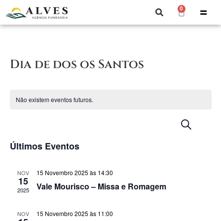
0
Dia de dos os Santos
Não existem eventos futuros.
Naveg
N
Pesquisar
Summ
de
d
Últimos Eventos
pesquis
e
vi
visuali
15 Novembro 2025 às 14:30
NOV
15
de
d
Vale Mourisco – Missa e Romagem
2025
Evento
E
15 Novembro 2025 às 11:00
NOV